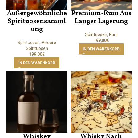
Außergewöhnliche
Premium-Rum Aus
Spirituosensamml
Langer Lagerung
Ung
Spirituosen
,
Rum
199,00
€
Spirituosen
,
Andere
Spirituosen
IN DEN WARENKORB
199,00
€
IN DEN WARENKORB
Whiskey
Whisky Nach