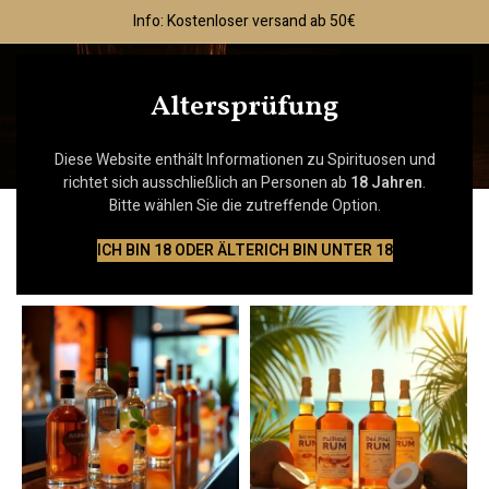
Info: Kostenloser versand ab 50€
0
MENÜ
0,00
€
Altersprüfung
Spirituosen
Diese Website enthält Informationen zu Spirituosen und
Kategorien
richtet sich ausschließlich an Personen ab
18 Jahren
.
Bitte wählen Sie die zutreffende Option.
Startseite
Spirituosen
Alle 5 Ergebnisse werden angezeigt
ICH BIN 18 ODER ÄLTER
ICH BIN UNTER 18
Filter